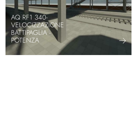
AQ RF1 340-
VELOCIZZAZIONE
BATTIPAGLIA -
POTENZA
RAMAL AEROPUERTO