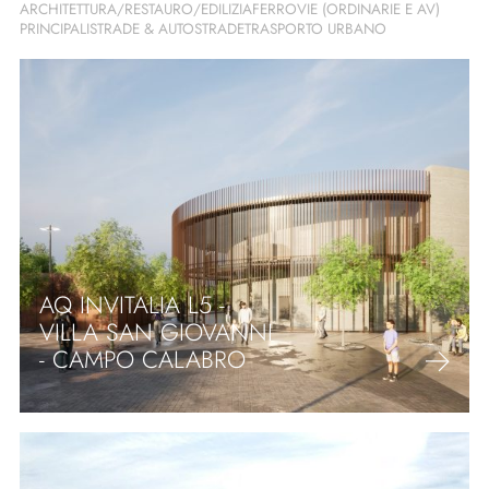
ARCHITETTURA/RESTAURO/EDILIZIA
FERROVIE (ORDINARIE E AV)
PRINCIPALI
STRADE & AUTOSTRADE
TRASPORTO URBANO
AQ INVITALIA L5 -
VILLA SAN GIOVANNI
- CAMPO CALABRO