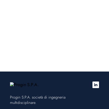
COLLEGAMENTO IN
SEDE PROPRIA DEL
POLO UNIVERSITARIO
DI FISCIANO
Progin S.P.A. società di ingegneria
multidisciplinare.